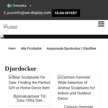
Svenska
info@aw-display.com
E-post:
FÅ EN OFFERT
Hem
Alla Produkter
Anpassade Djurdockor I Glasfiber
Djurdockor
Björnskulpturer Till
Salu: Hitta Den
Perfekta Presenten
Cartoon Hamster