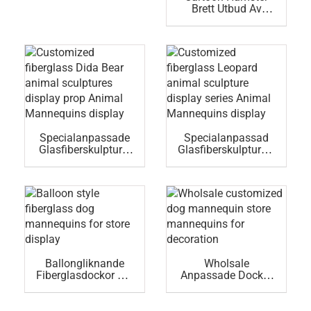
Eller
Brett Utbud Av
Heminredningsartik
Djurskulpturer För
Eln
Inomhus- Och
Utomhusdekoration
Specialanpassade
Specialanpassad
Glasfiberskulpturer
Glasfiberskulpturser
Av Dida Bear
Ie Leopard-
Djurskulpturer Som
Djurskulpturer
Rekvisita
Djurdockor
Djurdockor
Utställning
Ballongliknande
Wholsale
Fiberglasdockor För
Anpassade Dockor
Butiksutställning
För Hunddockor För
Dekoration