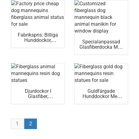
Fabrikspris: Billiga
Hunddockor,
Specialanpassad
Glasfiber, Djurstatus
Glasfiberdocka Med
Till Salu
En Svart Djurdocka
För Skyltfönster
Djurdockor I
Guldfärgade
Glasfiber,
Hunddockor Med
Konstdockor I
Resinstatyer Till
Resin, Hundstatyer
Salu
1
2