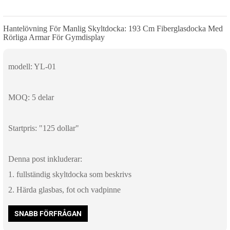
Hantelövning För Manlig Skyltdocka: 193 Cm Fiberglasdocka Med
Rörliga Armar För Gymdisplay
modell: YL-01
MOQ: 5 delar
Startpris: "125 dollar"
Denna post inkluderar:
1. fullständig skyltdocka som beskrivs
2. Härda glasbas, fot och vadpinne
SNABB FÖRFRÅGAN