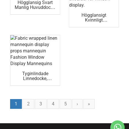
Högglansig Svart
Manlig Huvuddocka
För Skyltfönster.
Högglansigt
Kvinnligt
Skyltdockehuvud
Med Lång Hals Och
Axel För
Skyltfönster.
Tyginlindade
Linnedocke,
Rekvisita,
Skyltdocka,
Modeskyltfönsterdo
Ckor, Dockor
1
2
3
4
5
›
»