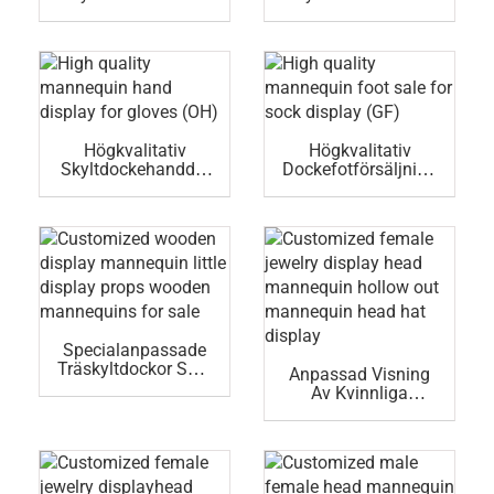
Play För Handskar
Play För Handskar
(QH)
(PH)
Högkvalitativ
Högkvalitativ
Skyltdockehanddis
Dockefotförsäljning
Play För Handskar
För Sockdisplay
(OH)
(GF)
Specialanpassade
Träskyltdockor Små
Anpassad Visning
Rekvisita För
Av Kvinnliga
Trädockor Till Salu
Smycken
Huvudskyltdocka
Ihålig Skyltdocka