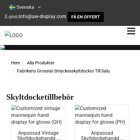
Svenska
info@aw-display.com
E-post:
FÅ EN OFFERT
Hem
Alla Produkter
Fabrikens Grossist-Smyckesskyltdockor Till Salu
Skyltdocketillbehör
Anpassad Vintage
Anpassad
Skyltdockehanddis
Skyltdockehanddis