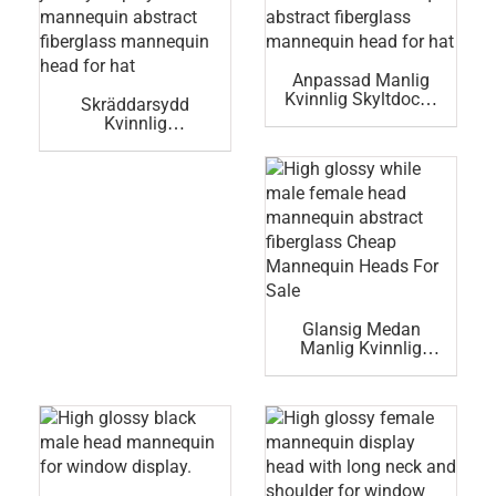
Anpassad Manlig
Kvinnlig Skyltdocka
Skräddarsydd
Abstrakt
Kvinnlig
Fiberglasdocka För
Smyckesutställning
Hatt
– Abstrakt
Skyltdocka I
Glasfiber Och
Docka För Hatt
Glansig Medan
Manlig Kvinnlig
Huvuddocka
Abstrakt Glasfiber.
Billiga Skyltdockor
Till Salu.