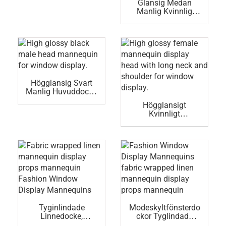
Glansig Medan
Manlig Kvinnlig
Huvuddocka
Abstrakt Glasfiber.
Billiga Skyltdockor
Till Salu.
Högglansig Svart
Manlig Huvuddocka
För Skyltfönster.
Högglansigt
Kvinnligt
Skyltdockehuvud
Med Lång Hals Och
Axel För
Skyltfönster.
Tyginlindade
Modeskyltfönsterdo
Linnedocke,
Ckor Tyglindade
Rekvisita,
Linnedockor Visar