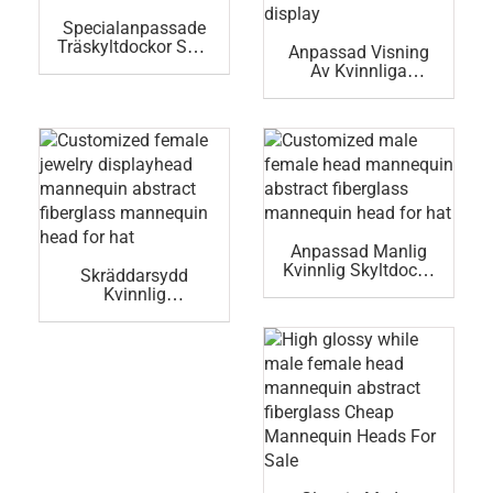
Specialanpassade
Träskyltdockor Små
Anpassad Visning
Rekvisita För
Av Kvinnliga
Trädockor Till Salu
Smycken
Huvudskyltdocka
Ihålig Skyltdocka
Anpassad Manlig
Kvinnlig Skyltdocka
Skräddarsydd
Abstrakt
Kvinnlig
Fiberglasdocka För
Smyckesutställning
Hatt
– Abstrakt
Skyltdocka I
Glasfiber Och
Docka För Hatt