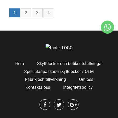
Kvinnlig
Huvuddocka För
Tillbehörsvisning
1
2
3
4
Hem
Skyltdockor och butiksutställningar
Specialanpassade skyltdockor / OEM
Fabrik och tillverkning
Om oss
Kontakta oss
Integritetspolicy