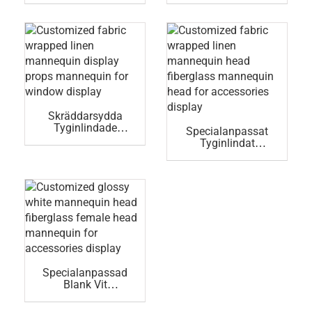
Skyltdocka,
Rekvisita Och
Modeskyltfönsterdo
Skyltdocka
Ckor, Dockor
Skräddarsydda
Tyginlindade
Specialanpassat
Linnedocke-
Tyginlindat
Rekvisita För
Linnedockhuvud I
Skyltskyltfönster
Glasfiberdocka För
Tillbehörsvisning
Specialanpassad
Blank Vit
Skyltdocka På
Glasfiberglas,