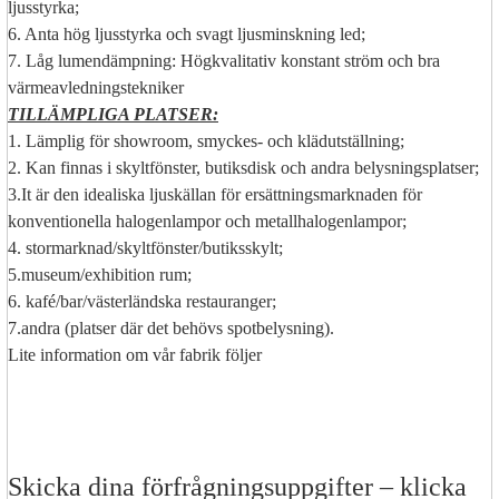
ljusstyrka;
6. Anta hög ljusstyrka och svagt ljusminskning led;
7. Låg lumendämpning: Högkvalitativ konstant ström och bra
värmeavledningstekniker
TILLÄMPLIGA PLATSER:
1. Lämplig för showroom, smyckes- och klädutställning;
2. Kan finnas i skyltfönster, butiksdisk och andra belysningsplatser;
3.It är den idealiska ljuskällan för ersättningsmarknaden för
konventionella halogenlampor och metallhalogenlampor;
4. stormarknad/skyltfönster/butiksskylt;
5.museum/exhibition rum;
6. kafé/bar/västerländska restauranger;
7.andra (platser där det behövs spotbelysning).
Lite information om vår fabrik följer
Skicka dina förfrågningsuppgifter – klicka