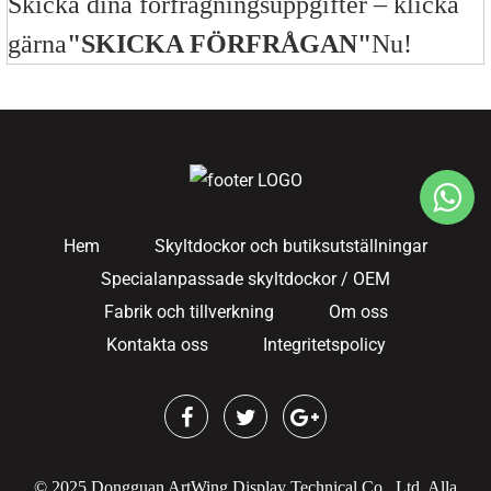
Skicka dina förfrågningsuppgifter – klicka
gärna
"SKICKA FÖRFRÅGAN"
Nu!
Hem
Skyltdockor och butiksutställningar
Specialanpassade skyltdockor / OEM
Fabrik och tillverkning
Om oss
Kontakta oss
Integritetspolicy
© 2025 Dongguan ArtWing Display Technical Co., Ltd. Alla