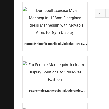
modedocka)
«
Hantelövning för manlig skyltdocka: 193 cm
fiberglasdocka med rörliga armar för
gymdisplay
Fat Female Mannequin: Inkluderande
displaylösningar för plusstorleksmode