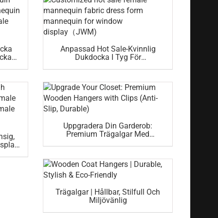
ocka
Anpassad Hot Sale-Kvinnlig
ocka
Dukdocka I Tyg För
innlig
Skyltskyltfönster (JWM)
Uppgradera Din Garderob:
Premium Trägalgar Med
nsig,
Klämmor (halkskyddande,
isplay
Hållbara)
 Salu
ka)
Trägalgar | Hållbar, Stilfull Och
Miljövänlig