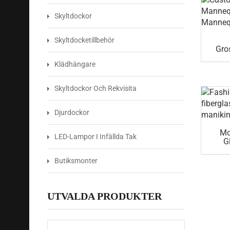
Skyltdockor
Skyltdocketillbehör
Gro
Klädhängare
Skyltdockor Och Rekvisita
Djurdockor
Mo
LED-Lampor I Infällda Tak
G
F
Butiksmonter
UTVALDA PRODUKTER