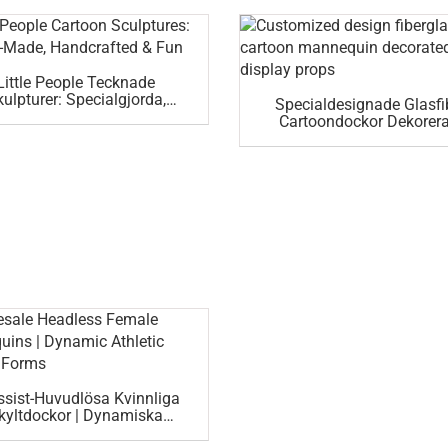
Little People Tecknade
ulpturer: Specialgjorda,
Specialdesignade Glasfi
Handgjorda Och Roliga
Cartoondockor Dekorer
Rekvisita
ssist-Huvudlösa Kvinnliga
kyltdockor | Dynamiska
drottsuppvisningsformer