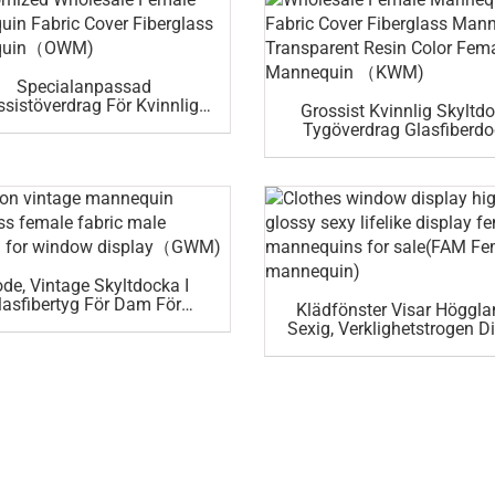
Specialanpassad
ssistöverdrag För Kvinnlig
Grossist Kvinnlig Skyltd
Skyltdocka (OWM)
Tygöverdrag Glasfiberd
Transparent Resin Färg Kv
Skyltdocka (KWM)
de, Vintage Skyltdocka I
lasfibertyg För Dam För
Klädfönster Visar Höggla
önsterutställning (GWM)
Sexig, Verklighetstrogen D
Kvinnliga Skyltdockor Till
(FAM Kvinnlig Skyltdoc