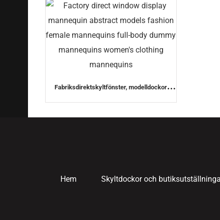
Fabriksdirektskyltfönster, modelldockor
abstrakta modeller, mode, kvinnliga
skyltdockor, helkroppsdockdockor,
damkläder, skyltdockor
Hem
Skyltdockor och butiksutställninga