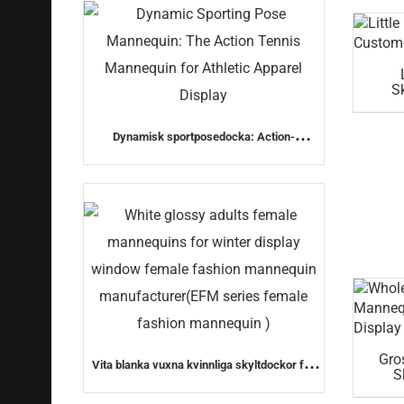
Sk
Dynamisk sportposedocka: Action-
tennisdockan för sportklädesutställning
Gro
Vita blanka vuxna kvinnliga skyltdockor för
S
vinterskyltfönster kvinnliga
I
modedocktillverkare (EFM-serien kvinnlig