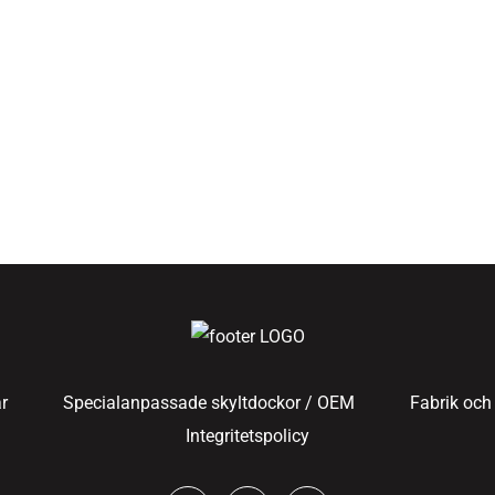
r
Specialanpassade skyltdockor / OEM
Fabrik och 
Integritetspolicy