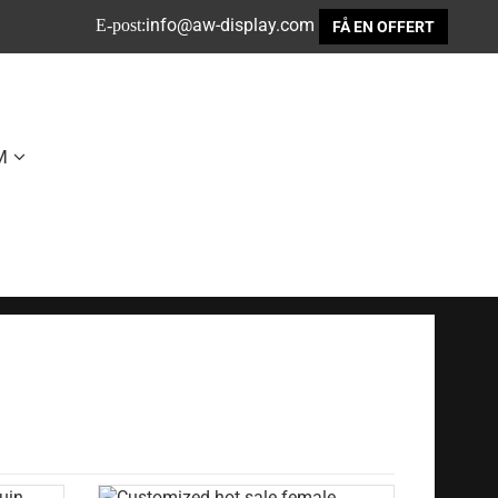
info@aw-display.com
E-post:
FÅ EN OFFERT
M